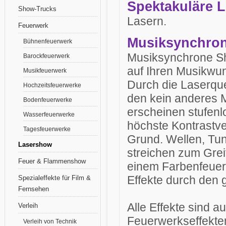
Spektakuläre L
Show-Trucks
Lasern.
Feuerwerk
Musiksynchron
Bühnenfeuerwerk
Musiksynchrone Sho
Barockfeuerwerk
auf Ihren Musikwu
Musikfeuerwerk
Durch die Laserquel
Hochzeitsfeuerwerke
den kein anderes 
Bodenfeuerwerke
erscheinen stufenlo
Wasserfeuerwerke
höchste Kontrastve
Tagesfeuerwerke
Grund. Wellen, Tu
Lasershow
streichen zum Grei
Feuer & Flammenshow
einem Farbenfeuer
Effekte durch den
Spezialeffekte für Film &
Fernsehen
Alle Effekte sind a
Verleih
Feuerwerkseffekte
Verleih von Technik