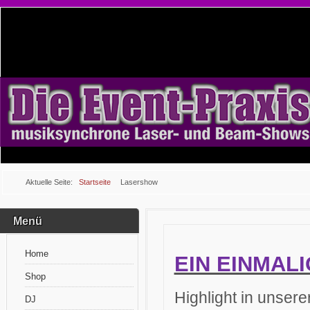
Aktuelle Seite:
Startseite
Lasershow
Menü
Home
EIN EINMAL
Shop
Highlight in unsere
DJ